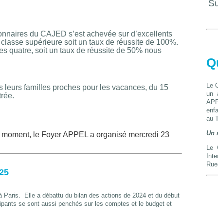
Su
onnaires du CAJED s’est achevée sur d’excellents
en classe supérieure soit un taux de réussite de 100%.
les quatre, soit un taux de réussite de 50% nous
Q
Le 
s leurs familles proches pour les vacances, du 15
un 
trée.
APP
enfa
au T
Un 
moment, le Foyer APPEL a organisé mercredi 23
Le 
Inte
Rue
25
 Paris. Elle a débattu du bilan des actions de 2024 et du début
ipants se sont aussi penchés sur les comptes et le budget et