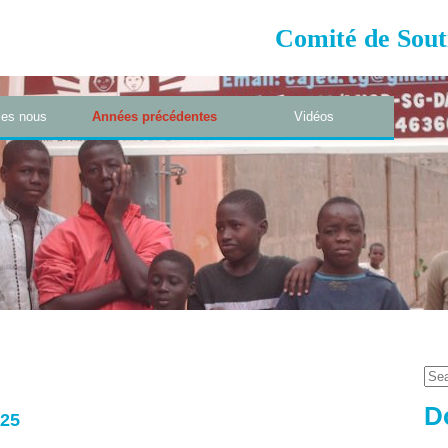
Comité de Sout
es nous
Années précédentes
Vidéos
D
025