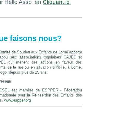
r Hello Asso en
Cliquant ici
ue faisons nous?
Comité de Soutien aux Enfants de Lomé apporte
appui aux associations togolaises CAJED et
EL qui mènent des actions en faveur des
nts de la rue ou en situation difficile, à Lomé,
ogo, depuis plus de 25 ans.
réseau
CSEL est membre de ESPPER - Fédération
rnationale pour la Réinsertion des Enfants des
s.
www.espper.org